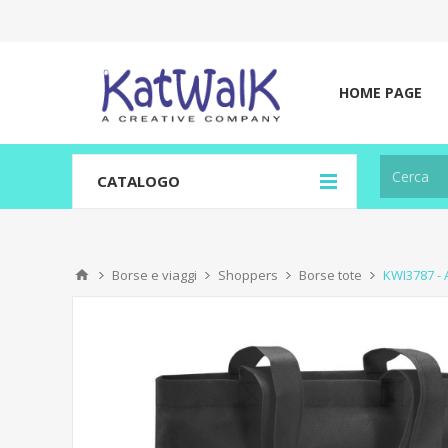
HOME PAGE
CATALOGO
Borse e viaggi
Shoppers
Borse tote
KWI3787 -