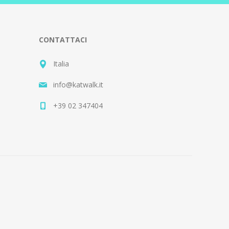
CONTATTACI
Italia
info@katwalk.it
+39 02 347404